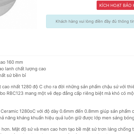
KÍCH HOẠT BẢO
Khách hàng vui lòng điền đầy đủ thông t
 cao 160 mm
ao lanh chất lượng cao
hất sứ bền bỉ
 cao nhất 1280 độ C cho ra đời những sản phẩm chậu sứ với th
avabo RBC123 mang một vẻ đẹp đẳng cấp riêng biệt mà khó có một
Ceramic 1280oC với độ dày 0.6mm đến 0.8mm giúp sản phẩm có
hả năng kháng khuẩn hiệu quả luôn giữ được lớp men sáng bóng
 hơn. Mật độ sứ và men cao hơn tạo bề mặt sứ trơn láng chống 