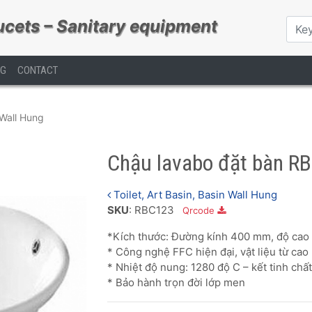
ucets – Sanitary equipment
OG
CONTACT
n Wall Hung
Chậu lavabo đặt bàn R
Toilet, Art Basin, Basin Wall Hung
SKU
: RBC123
Qrcode
*Kích thước: Đường kính 400 mm, độ ca
* Công nghệ FFC hiện đại, vật liệu từ cao
* Nhiệt độ nung: 1280 độ C – kết tinh chất
* Bảo hành trọn đời lớp men