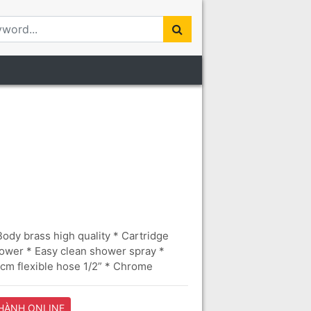
Tổng quan
dy brass high quality * Cartridge
shower * Easy clean shower spray *
cm flexible hose 1/2” * Chrome
 HÀNH ONLINE