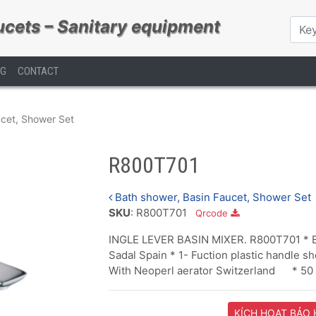
ucets – Sanitary equipment
OG
CONTACT
ucet, Shower Set
R800T701
Bath shower, Basin Faucet, Shower Set
SKU
: R800T701
Qrcode
INGLE LEVER BASIN MIXER. R800T701 * Bo
Sadal Spain * 1- Fuction plastic handle 
With Neoperl aerator Switzerland * 50 
KÍCH HOẠT BẢO