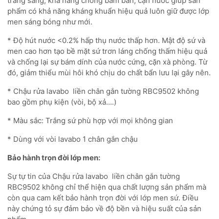
trắng sáng, khả năng chống bám bẩn, cặn nước giúp sản
phẩm có khả năng kháng khuẩn hiệu quả luôn giữ được lớp
men sáng bóng như mới.
* Độ hút nước <0.2% hấp thụ nước thấp hơn. Mật độ sứ và
men cao hơn tạo bề mặt sứ trơn láng chống thấm hiệu quả
và chống lại sự bám dính của nước cứng, cặn xà phòng. Từ
đó, giảm thiểu mùi hôi khó chịu do chất bẩn lưu lại gây nên.
* Chậu rửa lavabo liền chân gắn tường RBC9502 không
bao gồm phụ kiện (vòi, bộ xả….)
* Màu sắc: Trắng sứ phù hợp với mọi không gian
* Dùng với vòi lavabo 1 chân gắn chậu
Bảo hành trọn đời lớp men:
Sự tự tin của Chậu rửa lavabo liền chân gắn tường
RBC9502 không chỉ thể hiện qua chất lượng sản phẩm mà
còn qua cam kết bảo hành trọn đời với lớp men sứ. Điều
này chứng tỏ sự đảm bảo về độ bền và hiệu suất của sản