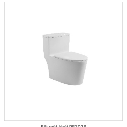
Bệt một khối RB3028